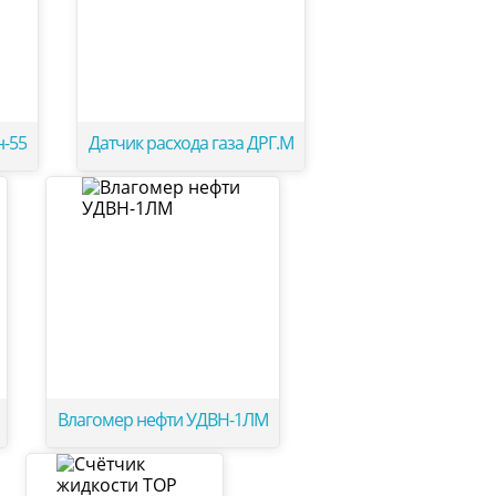
н-55
Датчик расхода газа ДРГ.М
Влагомер нефти УДВН-1ЛМ