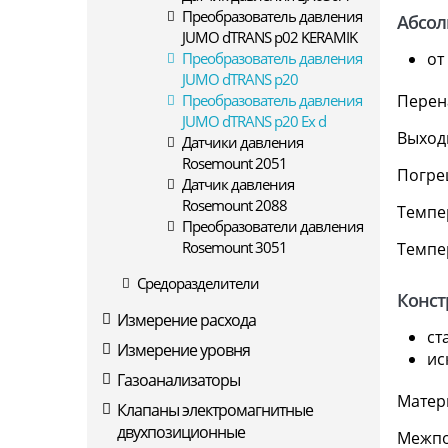
Преобразователь давления
Абсол
JUMO dTRANS p02 KERAMIK
от
Преобразователь давления
JUMO dTRANS p20
Перен
Преобразователь давления
JUMO dTRANS p20 Ex d
Выходн
Датчики давления
Rosemount 2051
Погреш
Датчик давления
Rosemount 2088
Темпе
Преобразователи давления
Rosemount 3051
Темпе
Средоразделители
Конст
Измерение расхода
ст
Измерение уровня
ис
Газоанализаторы
Матери
Клапаны электромагнитные
двухпозиционные
Межпо