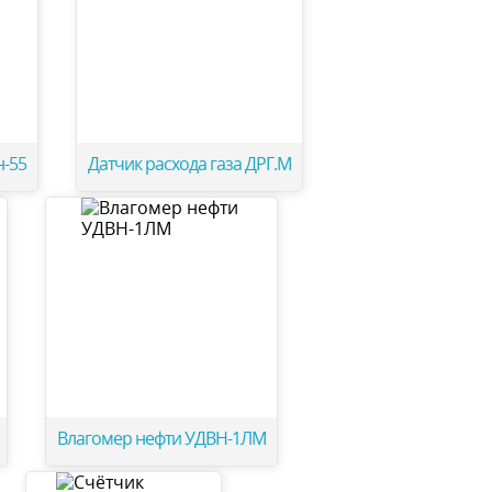
н-55
Датчик расхода газа ДРГ.М
Влагомер нефти УДВН-1ЛМ