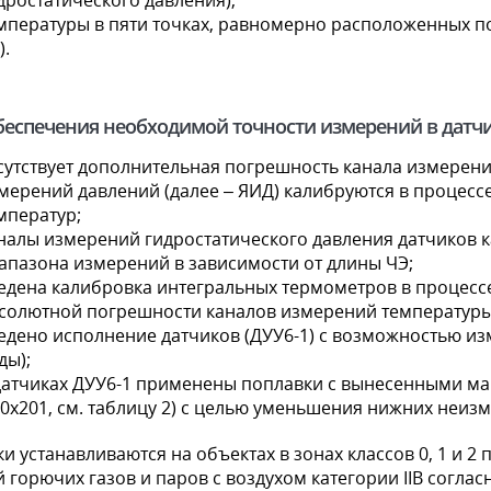
дростатического давления);
мпературы в пяти точках, равномерно расположенных по
).
беспечения необходимой точности измерений в датчи
сутствует дополнительная погрешность канала измерени
мерений давлений (далее – ЯИД) калибруются в процесс
мператур;
налы измерений гидростатического давления датчиков к
апазона измерений в зависимости от длины ЧЭ;
едена калибровка интегральных термометров в процессе 
солютной погрешности каналов измерений температуры
едено исполнение датчиков (ДУУ6-1) с возможностью из
ды);
датчиках ДУУ6-1 применены поплавки с вынесенными маг
0х201, см. таблицу 2) c целью уменьшения нижних неиз
и устанавливаются на объектах в зонах классов 0, 1 и 2
 горючих газов и паров с воздухом категории IIB соглас