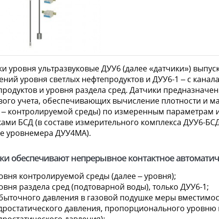
и уровня ультразвуковые ДУУ6 (далее «датчики») выпуск
ений уровня светлых нефтепродуктов и ДУУ6-1 – с кана
продуктов и уровня раздела сред. Датчики предназначе
вого учета, обеспечивающих вычисление плотности и м
е – контролируемой среды) по измеренным параметрам и
ками БСД (в составе измерительного комплекса ДУУ6-БСД
ве уровнемера ДУУ4МА).
ки обеспечивают непрерывное контактное автоматич
овня контролируемой среды (далее – уровня);
овня раздела сред (подтоварной воды), только ДУУ6-1;
быточного давления в газовой подушке меры вместимост
дростатического давления, пропорционального уровню 