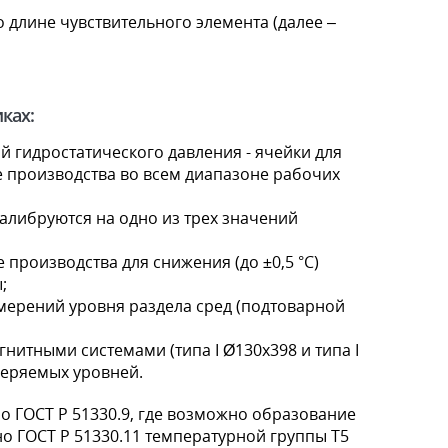
 длине чувствительного элемента (далее –
ках:
й гидростатического давления - ячейки для
е производства во всем диапазоне рабочих
алибруются на одно из трех значений
производства для снижения (до ±0,5 °C)
;
мерений уровня раздела сред (подтоварной
нитными системами (типа I Ø130х398 и типа I
меряемых уровней.
 по ГОСТ Р 51330.9, где возможно образование
но ГОСТ Р 51330.11 температурной группы T5