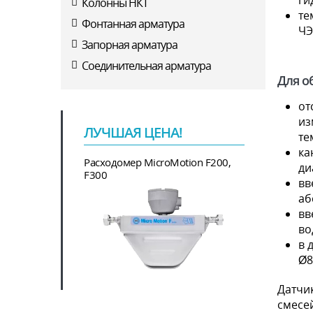
ги
Колонны НКТ
те
Фонтанная арматура
ЧЭ
Запорная арматура
Соединительная арматура
Для о
от
из
ЛУЧШАЯ ЦЕНА!
те
ка
Расходомер MicroMotion F200,
ди
F300
вв
аб
вв
во
в 
Ø8
Датчик
смесей