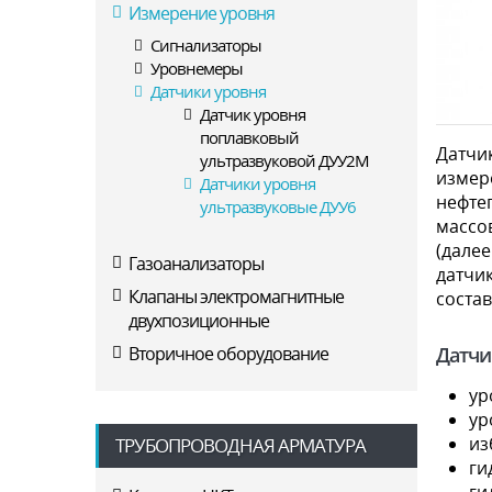
Измерение уровня
Сигнализаторы
Уровнемеры
Датчики уровня
Датчик уровня
поплавковый
Датчик
ультразвуковой ДУУ2М
измер
Датчики уровня
нефте
ультразвуковые ДУУ6
массо
(дале
Газоанализаторы
датчи
Клапаны электромагнитные
соста
двухпозиционные
Вторичное оборудование
Датчи
ур
ур
из
ТРУБОПРОВОДНАЯ АРМАТУРА
ги