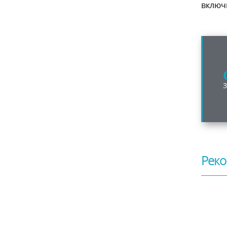
включ
Реко