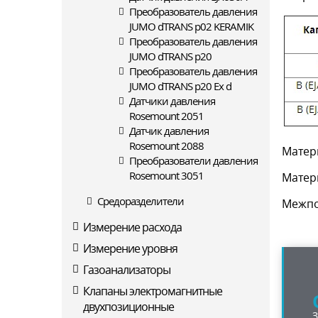
Преобразователь давления
JUMO dTRANS p02 KERAMIK
Преобразователь давления
JUMO dTRANS p20
Преобразователь давления
JUMO dTRANS p20 Ex d
Датчики давления
Rosemount 2051
Датчик давления
Rosemount 2088
Матери
Преобразователи давления
Rosemount 3051
Матери
Средоразделители
Межпо
Измерение расхода
Измерение уровня
Газоанализаторы
Клапаны электромагнитные
двухпозиционные