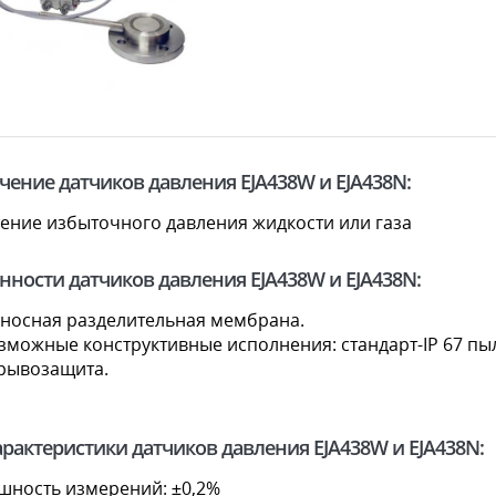
чение датчиков давления EJA438W и EJA438N:
ение избыточного давления жидкости или газа
нности датчиков давления EJA438W и EJA438N:
носная разделительная мембрана.
зможные конструктивные исполнения: стандарт-IP 67 пы
рывозащита.
характеристики датчиков давления EJA438W и EJA438N:
шность измерений: ±0,2%