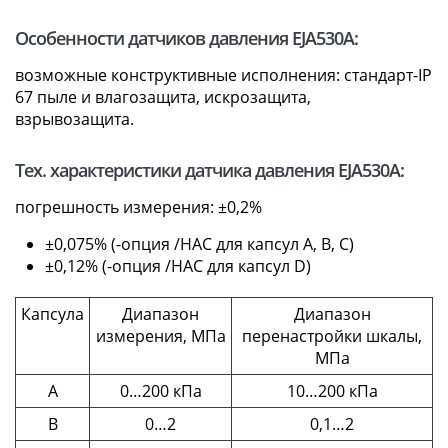
Особенности датчиков давления EJA530A:
возможные конструктивные исполнения: стандарт-IP
67 пыле и влагозащита, искрозащита,
взрывозащита.
Тех. характеристики датчика давления EJA530A:
погрешность измерения: ±0,2%
±0,075% (-опция /HAC для капсул A, B, C)
±0,12% (-опция /HAC для капсул D)
Капсула
Диапазон
Диапазон
измерения, МПа
перенастройки шкалы,
МПа
A
0…200 кПа
10…200 кПа
B
0…2
0,1…2