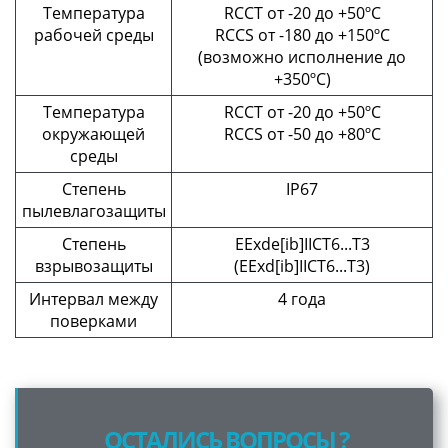
Температура
RCCT от -20 до +50ºС
рабочей среды
RCCS от -180 до +150ºС
(возможно исполнение до
+350ºС)
Температура
RCCT от -20 до +50ºС
окружающей
RCCS от -50 до +80ºС
среды
Степень
IP67
пылевлагозащиты
Степень
EExde[ib]IICT6...T3
взрывозащиты
(EExd[ib]IICT6...T3)
Интервал между
4 года
поверками
ОСТАЛИСЬ ВОПРОСЫ ?